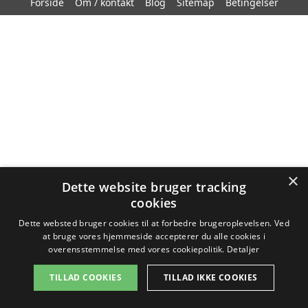
Forside
Om / kontakt
Blog
Sitemap
Betingelser
×
Dette website bruger tracking
cookies
Dette websted bruger cookies til at forbedre brugeroplevelsen. Ved
at bruge vores hjemmeside accepterer du alle cookies i
overensstemmelse med vores cookiepolitik.
Detaljer
TILLAD COOKIES
TILLAD IKKE COOKIES