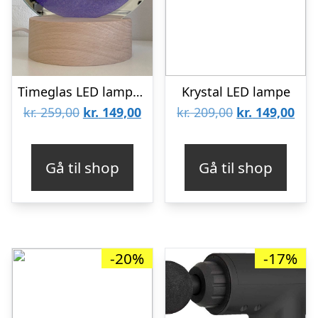
Timeglas LED lampe med sand – Rød
Krystal LED lampe
Den
Den
Den
De
kr.
259,00
kr.
149,00
kr.
209,00
kr.
149,00
oprindelige
aktuelle
oprindelige
aktu
pris
pris
pris
pris
Gå til shop
Gå til shop
var:
er:
var:
er:
kr. 259,00.
kr. 149,00.
kr. 209,00.
kr. 
-20%
-17%