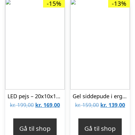
-15%
-13%
LED pejs – 20x10x18.5 cm
Gel siddepude i ergonomisk design
Den
Den
Den
De
kr.
199,00
kr.
169,00
kr.
159,00
kr.
139,00
oprindelige
aktuelle
oprindelige
aktu
pris
pris
pris
pris
Gå til shop
Gå til shop
var:
er:
var:
er: