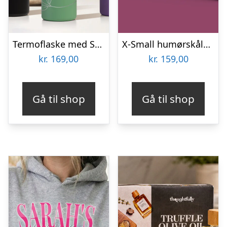
Termoflaske med Sugerør 530 ml – Personlig Gravering
X-Small humørskåle – Tassen
kr.
169,00
kr.
159,00
Gå til shop
Gå til shop