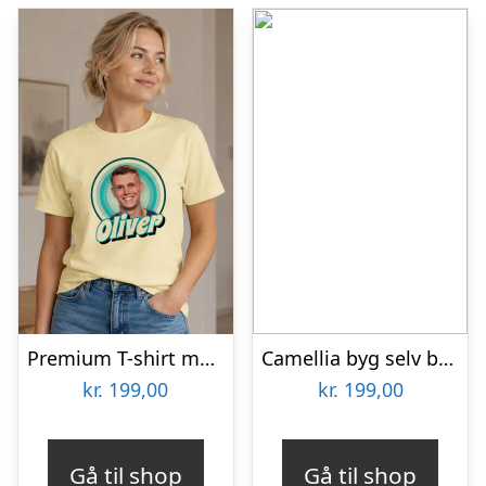
Premium T-shirt med foto – Retrodesign
Camellia byg selv blomst Rokrâ¢ (AF011)
kr.
199,00
kr.
199,00
Gå til shop
Gå til shop