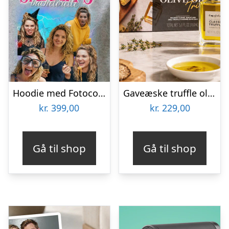
Hoodie med Fotocollage – 90’er Design
Gaveæske truffle olive oil trio – Thoughtfully
kr.
399,00
kr.
229,00
Gå til shop
Gå til shop