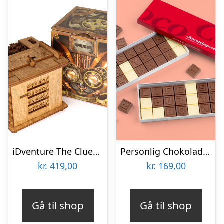
iDventure The Cluebox
Personlig Chokolade med Tekst
kr.
419,00
kr.
169,00
Gå til shop
Gå til shop