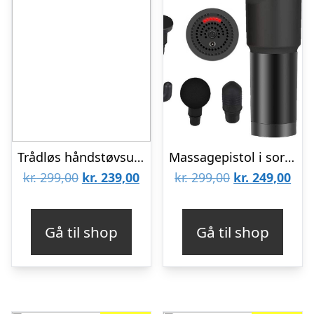
Trådløs håndstøvsuger til bilen
Massagepistol i sort mod ømme muskler – PRO Muscle gun
Den
Den
Den
De
kr.
299,00
kr.
239,00
kr.
299,00
kr.
249,00
oprindelige
aktuelle
oprindelige
aktu
pris
pris
pris
pris
Gå til shop
Gå til shop
var:
er:
var:
er:
kr. 299,00.
kr. 239,00.
kr. 299,00.
kr. 