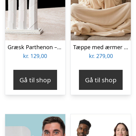
Græsk Parthenon – Træpuslespil
Tæppe med ærmer – Snug Rug Deluxe
kr.
129,00
kr.
279,00
Gå til shop
Gå til shop