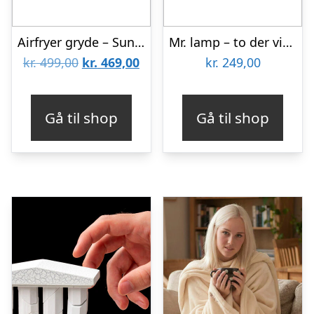
Airfryer gryde – Sund madlavning
Mr. lamp – to der vipper
Den
Den
kr.
499,00
kr.
469,00
kr.
249,00
oprindelige
aktuelle
pris
pris
Gå til shop
Gå til shop
var:
er:
kr. 499,00.
kr. 469,00.