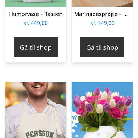
Humørvase – Tassen
Marinadesprøjte – KitchPro
kr.
449,00
kr.
149,00
Gå til shop
Gå til shop